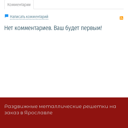
Комментарии
R
Написать комментарий
Нет комментариев. Ваш будет первым!
Раздвижные металлические решетки на
заказ в Ярославле